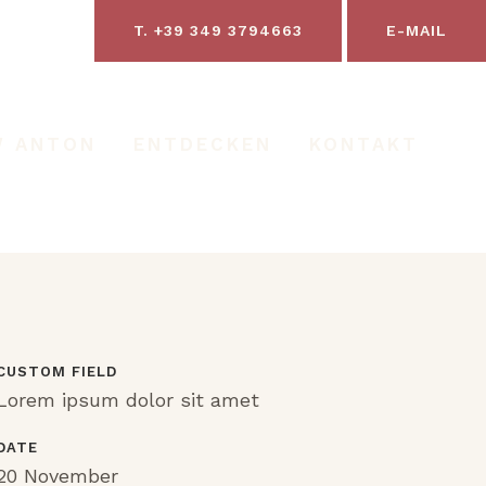
T. +39 349 3794663
E-MAIL
W ANTON
ENTDECKEN
KONTAKT
CUSTOM FIELD
Lorem ipsum dolor sit amet
DATE
20 November