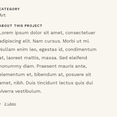
CATEGORY
Art
ABOUT THIS PROJECT
Lorem ipsum dolor sit amet, consectetuer
adipiscing elit. Nam cursus. Morbi ut mi.
Nullam enim leo, egestas id, condimentum
at, laoreet mattis, massa. Sed eleifend
nonummy diam. Praesent mauris ante,
elementum et, bibendum at, posuere sit
amet, nibh. Duis tincidunt lectus quis dui
viverra vestibulum.
3
Likes