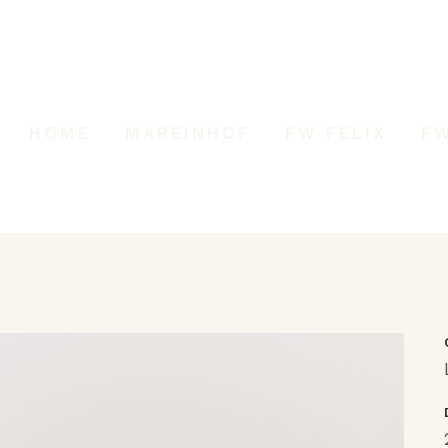
HOME
MAREINHOF
FW FELIX
F